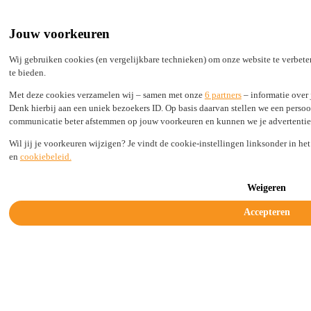
Built by Engineers, Picked by Leaders
24/7 support from real experts
Jouw voorkeuren
2,000+ TLDs live in seconds, not days
100% Secure
Wij gebruiken cookies (en vergelijkbare technieken) om onze website te verbete
te bieden.
Status
Login
Met deze cookies verzamelen wij – samen met onze
6 partners
– informatie over 
Denk hierbij aan een uniek bezoekers ID. Op basis daarvan stellen we een persoo
communicatie beter afstemmen op jouw voorkeuren en kunnen we je advertenties l
Wil jij je voorkeuren wijzigen? Je vindt de cookie-instellingen linksonder in he
Solutions
en
cookiebeleid.
Industries
Resources
Company
Weigeren
Legal & Trust
Accepteren
Get started today
Next-level malware protection