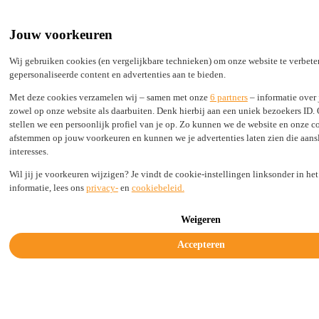
Built by Engineers, Picked by Leaders
24/7 support from real experts
Jouw voorkeuren
2,000+ TLDs live in seconds, not days
100% Secure
Wij gebruiken cookies (en vergelijkbare technieken) om onze website te verbet
gepersonaliseerde content en advertenties aan te bieden.
Status
Login
Met deze cookies verzamelen wij – samen met onze
6 partners
– informatie over 
zowel op onze website als daarbuiten. Denk hierbij aan een uniek bezoekers ID.
stellen we een persoonlijk profiel van je op. Zo kunnen we de website en onze 
afstemmen op jouw voorkeuren en kunnen we je advertenties laten zien die aansl
Solutions
interesses.
Industries
Resources
Wil jij je voorkeuren wijzigen? Je vindt de cookie-instellingen linksonder in he
Company
informatie, lees ons
privacy-
en
cookiebeleid.
Legal & Trust
Weigeren
Get started today
Accepteren
Offering GDPR compliant privacy by
default