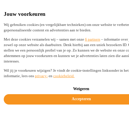
Built by Engineers, Picked by Leaders
24/7 support from real experts
Jouw voorkeuren
2,000+ TLDs live in seconds, not days
100% Secure
Wij gebruiken cookies (en vergelijkbare technieken) om onze website te verbet
gepersonaliseerde content en advertenties aan te bieden.
Status
Login
Met deze cookies verzamelen wij – samen met onze
6 partners
– informatie over 
zowel op onze website als daarbuiten. Denk hierbij aan een uniek bezoekers ID.
stellen we een persoonlijk profiel van je op. Zo kunnen we de website en onze 
afstemmen op jouw voorkeuren en kunnen we je advertenties laten zien die aansl
Solutions
interesses.
Industries
Resources
Wil jij je voorkeuren wijzigen? Je vindt de cookie-instellingen linksonder in he
Company
informatie, lees ons
privacy-
en
cookiebeleid.
Legal & Trust
Weigeren
Get started today
Accepteren
Transfer in large quantities of domain
names effortlessly