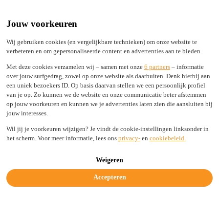
Built by Engineers, Picked by Leaders
24/7 support from real experts
Jouw voorkeuren
2,000+ TLDs live in seconds, not days
100% Secure
Wij gebruiken cookies (en vergelijkbare technieken) om onze website te
verbeteren en om gepersonaliseerde content en advertenties aan te bieden.
Status
Login
Met deze cookies verzamelen wij – samen met onze
6 partners
– informatie
over jouw surfgedrag, zowel op onze website als daarbuiten. Denk hierbij aan
een uniek bezoekers ID. Op basis daarvan stellen we een persoonlijk profiel
van je op. Zo kunnen we de website en onze communicatie beter afstemmen
Solutions
op jouw voorkeuren en kunnen we je advertenties laten zien die aansluiten bij
Industries
jouw interesses.
Resources
Company
Wil jij je voorkeuren wijzigen? Je vindt de cookie-instellingen linksonder in
Legal & Trust
het scherm. Voor meer informatie, lees ons
privacy-
en
cookiebeleid.
Get started today
Weigeren
Accepteren
Anti-Spam policy and enforcement
guidelines