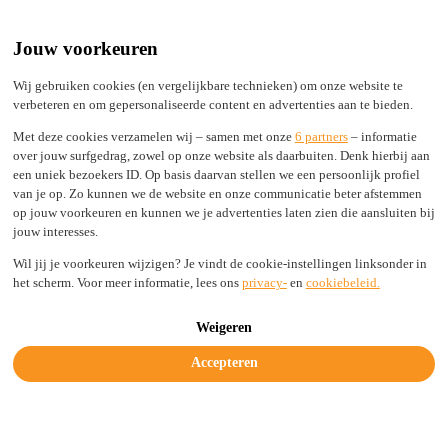
Built by Engineers, Picked by Leaders
24/7 support from real experts
Jouw voorkeuren
2,000+ TLDs live in seconds, not days
100% Secure
Wij gebruiken cookies (en vergelijkbare technieken) om onze website te
verbeteren en om gepersonaliseerde content en advertenties aan te bieden.
Status
Login
Met deze cookies verzamelen wij – samen met onze
6 partners
– informatie
over jouw surfgedrag, zowel op onze website als daarbuiten. Denk hierbij aan
een uniek bezoekers ID. Op basis daarvan stellen we een persoonlijk profiel
van je op. Zo kunnen we de website en onze communicatie beter afstemmen
Solutions
op jouw voorkeuren en kunnen we je advertenties laten zien die aansluiten bij
Industries
jouw interesses.
Resources
Company
Wil jij je voorkeuren wijzigen? Je vindt de cookie-instellingen linksonder in
Legal & Trust
het scherm. Voor meer informatie, lees ons
privacy-
en
cookiebeleid.
Get started today
Weigeren
Accepteren
Additional Conditions .FR
Home