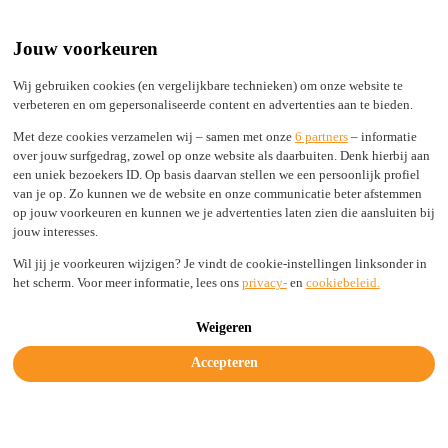
Built by Engineers, Picked by Leaders
24/7 support from real experts
Jouw voorkeuren
2,000+ TLDs live in seconds, not days
100% Secure
Wij gebruiken cookies (en vergelijkbare technieken) om onze website te
verbeteren en om gepersonaliseerde content en advertenties aan te bieden.
Status
Login
Met deze cookies verzamelen wij – samen met onze
6 partners
– informatie
over jouw surfgedrag, zowel op onze website als daarbuiten. Denk hierbij aan
een uniek bezoekers ID. Op basis daarvan stellen we een persoonlijk profiel
van je op. Zo kunnen we de website en onze communicatie beter afstemmen
Solutions
op jouw voorkeuren en kunnen we je advertenties laten zien die aansluiten bij
Industries
jouw interesses.
Resources
Company
Wil jij je voorkeuren wijzigen? Je vindt de cookie-instellingen linksonder in
Legal & Trust
het scherm. Voor meer informatie, lees ons
privacy-
en
cookiebeleid.
Get started today
Weigeren
Accepteren
Why your domain registration just got
smarter: introducing RDAP