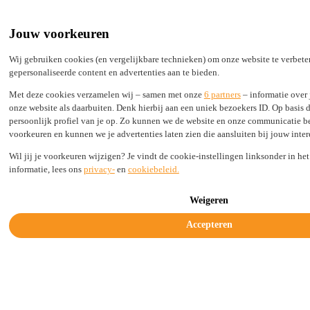
Built by Engineers, Picked by Leaders
24/7 support from real experts
Jouw voorkeuren
2,000+ TLDs live in seconds, not days
100% Secure
Wij gebruiken cookies (en vergelijkbare technieken) om onze website te verbet
gepersonaliseerde content en advertenties aan te bieden.
Status
Login
Met deze cookies verzamelen wij – samen met onze
6 partners
– informatie over
onze website als daarbuiten. Denk hierbij aan een uniek bezoekers ID. Op basis 
persoonlijk profiel van je op. Zo kunnen we de website en onze communicatie 
voorkeuren en kunnen we je advertenties laten zien die aansluiten bij jouw inter
Solutions
Wil jij je voorkeuren wijzigen? Je vindt de cookie-instellingen linksonder in he
Industries
Resources
informatie, lees ons
privacy-
en
cookiebeleid.
Company
Legal & Trust
Weigeren
Get started today
Accepteren
TLD promotions: extended .org offer and
new discounts available