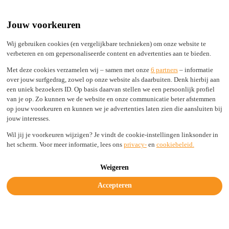
Built by Engineers, Picked by Leaders
24/7 support from real experts
Jouw voorkeuren
2,000+ TLDs live in seconds, not days
100% Secure
Wij gebruiken cookies (en vergelijkbare technieken) om onze website te
verbeteren en om gepersonaliseerde content en advertenties aan te bieden.
Status
Login
Met deze cookies verzamelen wij – samen met onze
6 partners
– informatie
over jouw surfgedrag, zowel op onze website als daarbuiten. Denk hierbij aan
een uniek bezoekers ID. Op basis daarvan stellen we een persoonlijk profiel
van je op. Zo kunnen we de website en onze communicatie beter afstemmen
Solutions
op jouw voorkeuren en kunnen we je advertenties laten zien die aansluiten bij
Industries
jouw interesses.
Resources
Company
Wil jij je voorkeuren wijzigen? Je vindt de cookie-instellingen linksonder in
Legal & Trust
het scherm. Voor meer informatie, lees ons
privacy-
en
cookiebeleid.
Get started today
Weigeren
Accepteren
SIDN at 40, with Hello Registry marking
the next step for .nl