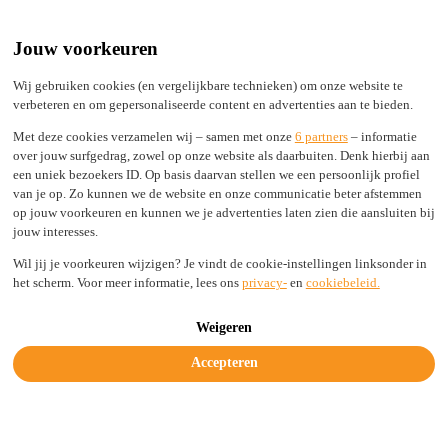
Built by Engineers, Picked by Leaders
24/7 support from real experts
Jouw voorkeuren
2,000+ TLDs live in seconds, not days
100% Secure
Wij gebruiken cookies (en vergelijkbare technieken) om onze website te
verbeteren en om gepersonaliseerde content en advertenties aan te bieden.
Status
Login
Met deze cookies verzamelen wij – samen met onze
6 partners
– informatie
over jouw surfgedrag, zowel op onze website als daarbuiten. Denk hierbij aan
een uniek bezoekers ID. Op basis daarvan stellen we een persoonlijk profiel
van je op. Zo kunnen we de website en onze communicatie beter afstemmen
Solutions
op jouw voorkeuren en kunnen we je advertenties laten zien die aansluiten bij
Industries
jouw interesses.
Resources
Company
Wil jij je voorkeuren wijzigen? Je vindt de cookie-instellingen linksonder in
Legal & Trust
het scherm. Voor meer informatie, lees ons
privacy-
en
cookiebeleid.
Get started today
Weigeren
Accepteren
Plesk Obsidian 18.0.77 Released
Accessibility Improvements, Enhanced Security, and New SSL